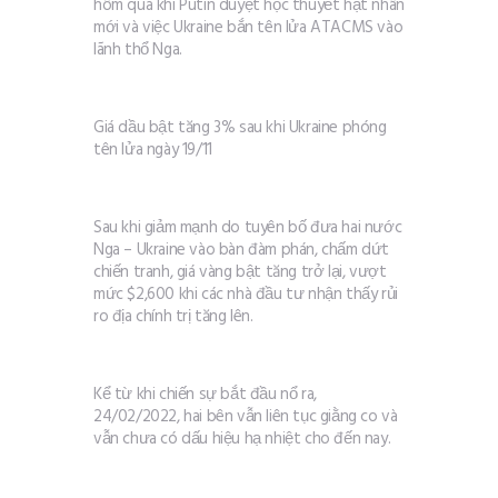
hôm qua khi Putin duyệt học thuyết hạt nhân
mới và việc Ukraine bắn tên lửa ATACMS vào
lãnh thổ Nga.
Giá dầu bật tăng 3% sau khi Ukraine phóng
tên lửa ngày 19/11
Sau khi giảm mạnh do tuyên bố đưa hai nước
Nga – Ukraine vào bàn đàm phán, chấm dứt
chiến tranh, giá vàng bật tăng trở lại, vượt
mức $2,600 khi các nhà đầu tư nhận thấy rủi
ro địa chính trị tăng lên.
Kể từ khi chiến sự bắt đầu nổ ra,
24/02/2022, hai bên vẫn liên tục giằng co và
vẫn chưa có dấu hiệu hạ nhiệt cho đến nay.