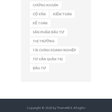
CHỨNG KHOÁN
CỐ VẤN
KIỂM TOÁN
KẾ TOÁN
SẢN PHẨM ĐẦU TƯ
THỊ TRƯỜNG
TÀI CHÍNH DOANH NGHIỆP
TƯ VẤN QUẢN TRỊ
ĐẦU TƯ
Copyright © 2026 by ThemeREX. All rights