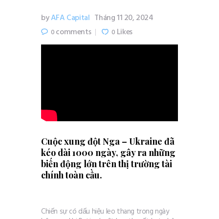
by
AFA Capital
Tháng 11 20, 2024
comments
Likes
0
0
Cuộc xung đột Nga – Ukraine đã
kéo dài 1000 ngày, gây ra những
biến động lớn trên thị trường tài
chính toàn cầu.
Chiến sự có dấu hiệu leo thang trong ngày