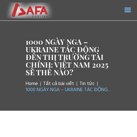
AFA CAPITAL
Trang chủ
1000 NGÀY NGA –
Giới thiệu
UKRAINE TÁC ĐỘNG
ĐẾN THỊ TRƯỜNG TÀI
Dịch vụ
CHÍNH: VIỆT NAM 2025
Tin tức
SẼ THẾ NÀO?
Liên hệ
Home
Tất cả bài viết
Tin tức
1000 NGÀY NGA – UKRAINE TÁC ĐỘNG...