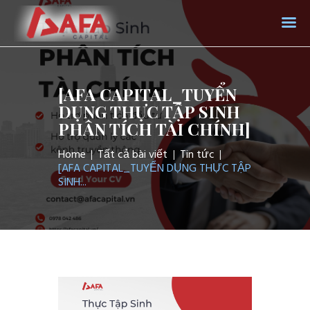
AFA CAPITAL
Trang chủ
[AFA CAPITAL_TUYỂN
Giới thiệu
DỤNG THỰC TẬP SINH
PHÂN TÍCH TÀI CHÍNH]
Dịch vụ
Tin tức
Home
Tất cả bài viết
Tin tức
[AFA CAPITAL_TUYỂN DỤNG THỰC TẬP
Liên hệ
SINH...