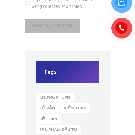
I agree that my submitted data is
being collected and stored.
Tags
CHỨNG KHOÁN
CỐ VẤN
KIỂM TOÁN
KẾ TOÁN
SẢN PHẨM ĐẦU TƯ