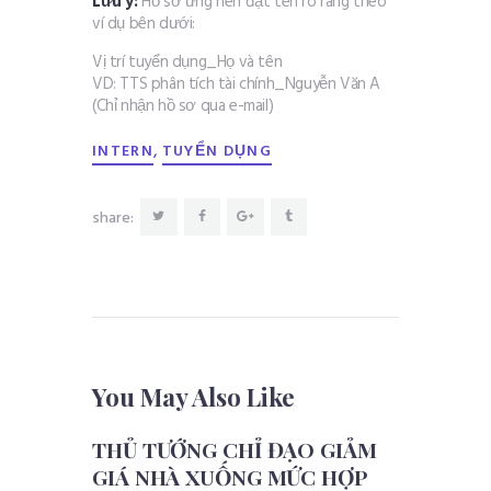
Lưu ý:
Hồ sơ ứng nên đặt tên rõ ràng theo
ví dụ bên dưới:
Vị trí tuyển dụng_Họ và tên
VD: TTS phân tích tài chính_Nguyễn Văn A
(Chỉ nhận hồ sơ qua e-mail)
,
INTERN
TUYỂN DỤNG
share:
You May Also Like
THỦ TƯỚNG CHỈ ĐẠO GIẢM
GIÁ NHÀ XUỐNG MỨC HỢP