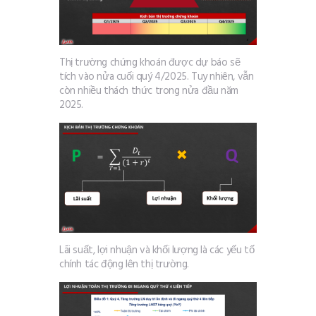
Thị trường chứng khoán được dự báo sẽ
tích vào nửa cuối quý 4/2025. Tuy nhiên, vẫn
còn nhiều thách thức trong nửa đầu năm
2025.
Lãi suất, lợi nhuận và khối lượng là các yếu tố
chính tác động lên thị trường.