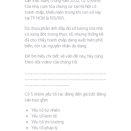
sản Việt Nam, trong năm 2022, có 129/845
tòa nhà, cụm tòa chung cư tại Hà Nội có
tranh chấp, khiếu kiện trong khi con số này
tại TP HCM là 105/935.
Dù chưa phản ánh đầy đủ số lượng tòa nhà
có xung đột trong thực tế, nhưng thống kê
đã cho thấy tranh chấp đang xuất hiện phổ
biến, với các nguyên nhân đa dạng.
Để tìm hiểu chi tiết về vấn đề này, hãy cùng
theo dõi video của chúng tôi.
_____________________________
_____________________________
________________
Có 5 nhóm yếu tố tác động đến giá bất động
sản bao gồm:
Yếu tố tự nhiên
Yếu tố kinh tế
Yếu tố thị trường
Yếu tố pháp lý