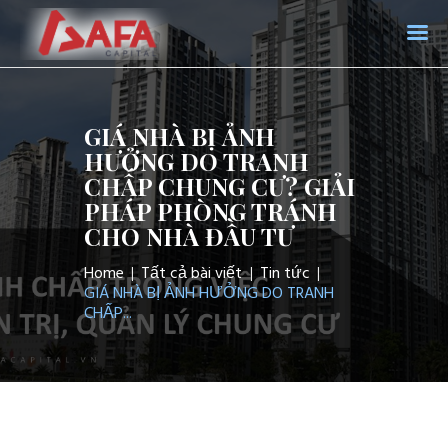
AFA CAPITAL
Trang chủ
GIÁ NHÀ BỊ ẢNH
Giới thiệu
HƯỞNG DO TRANH
CHẤP CHUNG CƯ? GIẢI
Dịch vụ
PHÁP PHÒNG TRÁNH
Tin tức
CHO NHÀ ĐẦU TƯ
Liên hệ
Home
Tất cả bài viết
Tin tức
GIÁ NHÀ BỊ ẢNH HƯỞNG DO TRANH
CHẤP...