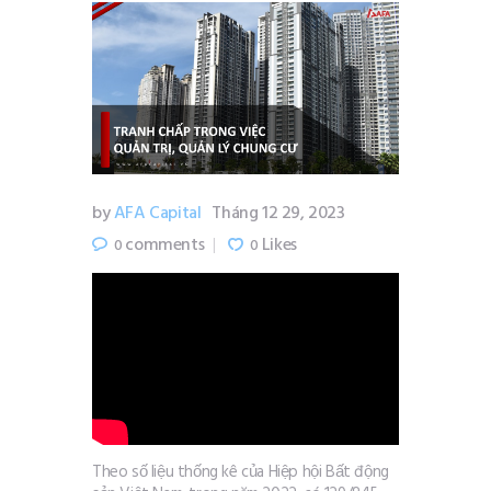
by
AFA Capital
Tháng 12 29, 2023
comments
Likes
0
0
Theo số liệu thống kê của Hiệp hội Bất động