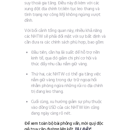
suy thoái gia tăng. Điều này đi kèm với các
xung đột địa chính trị liên tục leo thang và
tình trạng nợ công Mỹ không ngừng vượt
đỉnh.
Với bối cảnh tổng quan này, nhiều khả năng
các NHTW sẽ phải đối mặt với sự bất định và
cần đưa ra các chính sách phù hợp, bao gồm:
Đầu tiên, cần hạ lãi suất để hỗ trợ nền
kinh tế, qua đó giảm chi phí cơ hội và
thúc đẩy nhu cầu nắm giữ vàng.
Thứ hai, các NHTW có thể gia tăng việc
nắm giữ vàng trong dự trữ ngoại hối
nhằm phòng ngừa những rủi ro địa chính
trị đang leo thang.
Cuối cùng, xu hướng giảm sự phụ thuộc
vào đồng USD của các NHTW lớn cũng
đang ngày càng rõ nét.
Để xem toàn bộ bài phỏng vấn, mời quý độc
giả truy cập đường liên kết
TẠI ĐÂY
!