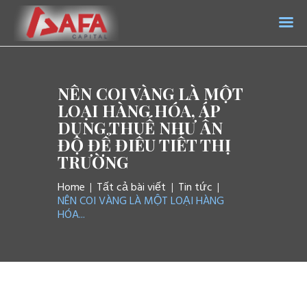
AFA CAPITAL
Trang chủ
NÊN COI VÀNG LÀ MỘT
Giới thiệu
LOẠI HÀNG HÓA, ÁP
DỤNG THUẾ NHƯ ẤN
Dịch vụ
ĐỘ ĐỂ ĐIỀU TIẾT THỊ
Tin tức
TRƯỜNG
Liên hệ
Home
Tất cả bài viết
Tin tức
NÊN COI VÀNG LÀ MỘT LOẠI HÀNG
HÓA...