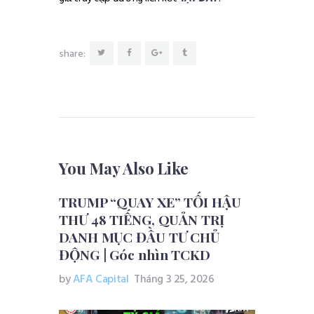
share:
You May Also Like
TRUMP “QUAY XE” TỐI HẬU
THƯ 48 TIẾNG, QUẢN TRỊ
DANH MỤC ĐẦU TƯ CHỦ
ĐỘNG | Góc nhìn TCKD
by
AFA Capital
Tháng 3 25, 2026