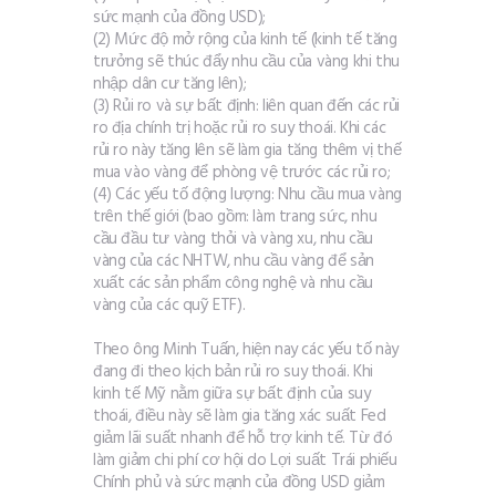
sức mạnh của đồng USD);
(2) Mức độ mở rộng của kinh tế (kinh tế tăng
trưởng sẽ thúc đẩy nhu cầu của vàng khi thu
nhập dân cư tăng lên);
(3) Rủi ro và sự bất định: liên quan đến các rủi
ro địa chính trị hoặc rủi ro suy thoái. Khi các
rủi ro này tăng lên sẽ làm gia tăng thêm vị thế
mua vào vàng để phòng vệ trước các rủi ro;
(4) Các yếu tố động lượng: Nhu cầu mua vàng
trên thế giới (bao gồm: làm trang sức, nhu
cầu đầu tư vàng thỏi và vàng xu, nhu cầu
vàng của các NHTW, nhu cầu vàng để sản
xuất các sản phẩm công nghệ và nhu cầu
vàng của các quỹ ETF).
Theo ông Minh Tuấn, hiện nay các yếu tố này
đang đi theo kịch bản rủi ro suy thoái. Khi
kinh tế Mỹ nằm giữa sự bất định của suy
thoái, điều này sẽ làm gia tăng xác suất Fed
giảm lãi suất nhanh để hỗ trợ kinh tế. Từ đó
làm giảm chi phí cơ hội do Lợi suất Trái phiếu
Chính phủ và sức mạnh của đồng USD giảm