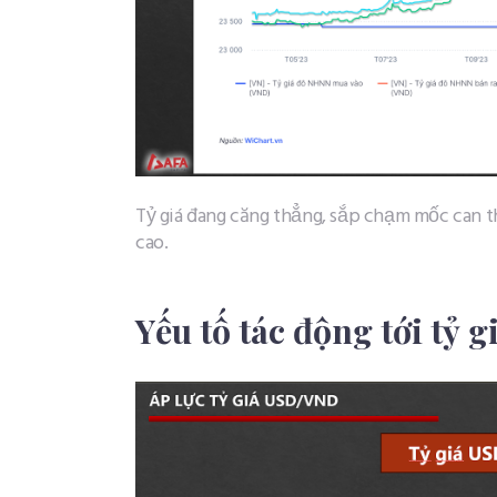
Tỷ giá đang căng thẳng, sắp chạm mốc can t
cao.
Yếu tố tác động tới tỷ g