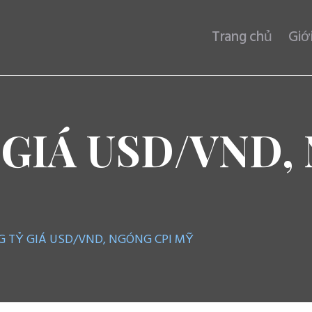
Trang chủ
Trang chủ
Giớ
Giới thiệu
AFA CAPITAL
Dịch vụ
Tin tức
 GIÁ USD/VND,
Liên hệ
 TỶ GIÁ USD/VND, NGÓNG CPI MỸ