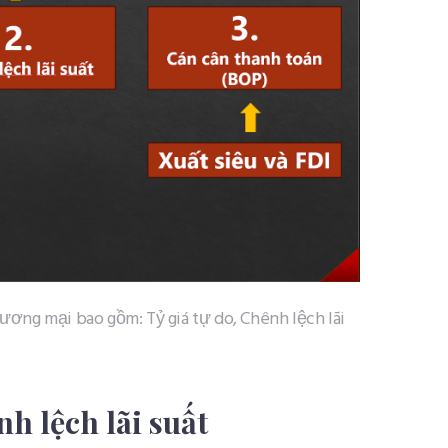
ương mại bao gồm: Tỷ giá tự do, Chênh lệch lãi
nh lệch lãi suất