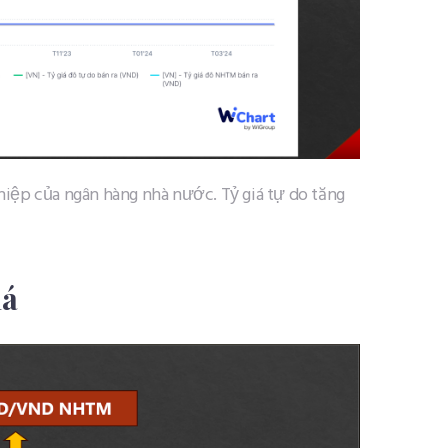
hiệp của ngân hàng nhà nước. Tỷ giá tự do tăng
iá