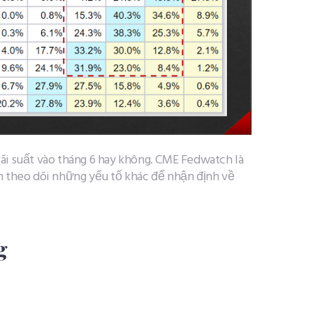
ãi suất vào tháng 6 hay không. CME Fedwatch là
ần theo dõi những yếu tố khác để nhận định về
g