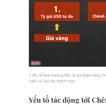
3 yếu tố ảnh hưởng đến tỷ giá Ngân hàng Th
suất và Cán cân thanh toán.
Yếu tố tác động tới Chê