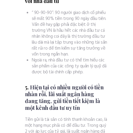
với nhà đầu tư
“ 90-90-90”: 90 người giao dịch cổ phiếu
sẽ mất 90% tiền trong 90 ngày đầu tiên.
Vấn đề hay gặp phải đặc biệt ở thị
trường VN là hầu hết các nhà đầu tư cá
nhân không coi đây là thị trường đầu tư
lâu dài mà lại tập trung vào những tài sản
rất rủi ro để tìm kiếm sự tăng trưởng về
vốn trong ngắn hạn.
Ngoài ra, nhà đầu tư có thể tìm hiểu các
sản phẩm của các công ty quản lý quỹ đã
được bộ tài chính cấp phép.
5.
Hiện tại có nhiều người có tiền
nhàn rỗi, lãi suất ngân hàng
đang tăng, gửi tiền tiết kiệm là
một kênh đầu tư uy tín
Tiền gửi là tài sản có tính thanh khoản cao, là
một hạng mục phải có để đầu tư. Trong quý
2 với áp lực của tỷ giá, lãi suất ngân hàng đã