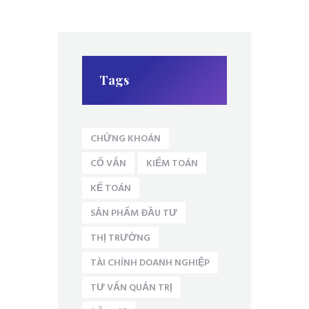
Tags
CHỨNG KHOÁN
CỐ VẤN
KIỂM TOÁN
KẾ TOÁN
SẢN PHẨM ĐẦU TƯ
THỊ TRƯỜNG
TÀI CHÍNH DOANH NGHIỆP
TƯ VẤN QUẢN TRỊ