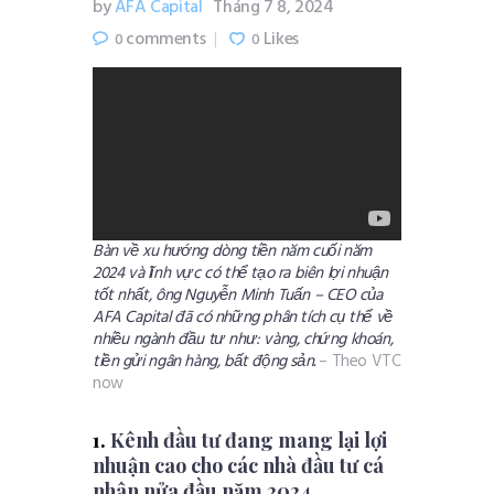
by
AFA Capital
Tháng 7 8, 2024
comments
Likes
0
0
Bàn về xu hướng dòng tiền năm cuối năm
2024 và lĩnh vực có thể tạo ra biên lợi nhuận
tốt nhất, ông Nguyễn Minh Tuấn – CEO của
AFA Capital đã có những phân tích cụ thể về
nhiều ngành đầu tư như: vàng, chứng khoán,
tiền gửi ngân hàng, bất động sản.
– Theo VTC
now
1.
Kênh đầu tư đang mang lại lợi
nhuận cao cho các nhà đầu tư cá
nhân nửa đầu năm 2024