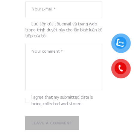
Lưu tên của tôi, email, và trang web
trong trình duyệt này cho lần bình luận kế
tiếp của tôi.
I agree that my submitted data is
being collected and stored.