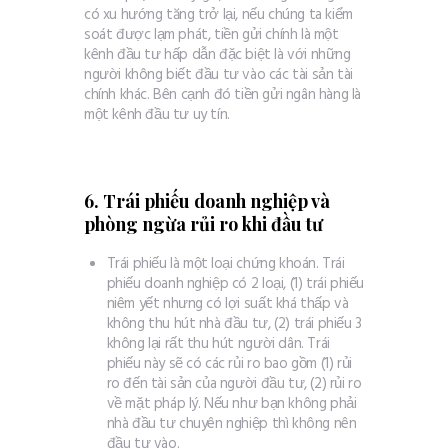
có xu hướng tăng trở lại, nếu chúng ta kiểm
soát được lạm phát, tiền gửi chính là một
kênh đầu tư hấp dẫn đặc biệt là với những
người không biết đầu tư vào các tài sản tài
chính khác. Bên cạnh đó tiền gửi ngân hàng là
một kênh đầu tư uy tín.
6. Trái phiếu doanh nghiệp và
phòng ngừa rủi ro khi đầu tư
Trái phiếu là một loại chứng khoán. Trái
phiếu doanh nghiệp có 2 loại, (1) trái phiếu
niêm yết nhưng có lợi suất khá thấp và
không thu hút nhà đầu tư, (2) trái phiếu 3
không lại rất thu hút người dân. Trái
phiếu này sẽ có các rủi ro bao gồm (1) rủi
ro đến tài sản của người đầu tư, (2) rủi ro
về mặt pháp lý. Nếu như bạn không phải
nhà đầu tư chuyên nghiệp thì không nên
đầu tư vào.