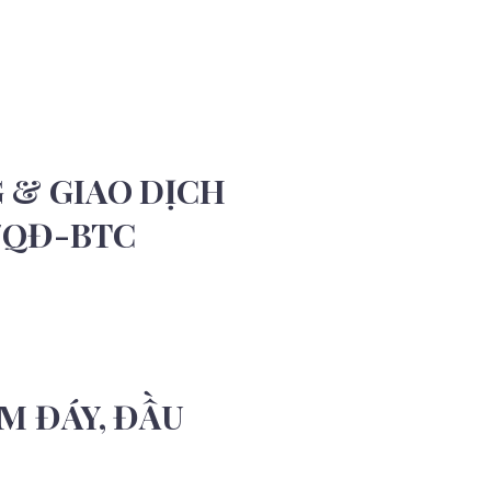
 & GIAO DỊCH
1/QĐ-BTC
M ĐÁY, ĐẦU