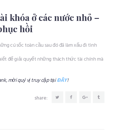
ài khóa ở các nước nhỏ –
phục hồi
hững cú sốc toàn cầu sau đó đã làm xấu đi tình
thiết để giải quyết những thách thức tài chính mà
nk, mời quý vị truy cập tại
ĐÂY
!
share: